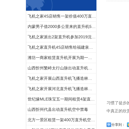
飞机之家4S店销售一架价值400万直升机
内蒙男子借2000多公里来的直升机520向女友求婚
飞机之家派出2架直升机参加2019沈阳法库航展
飞机之家直升机4S店销售给福建泉州一学校一架直升机
潍坊一商家租赁直升机开展为期一个月静态展览
山西忻州繁峙太行山脉出动直升机禁毒
飞机之家开展山西直升机飞播造林活动
飞机之家开展河北直升机飞播造林活动
世纪缘MLE珠宝五一期间租赁4架直升机在四个城市庆典
习惯了徒步
山西忻州代县出动直升机空中禁毒
中真正的欣
北方一景区租赁一架400万直升机空中飞行
分享到：