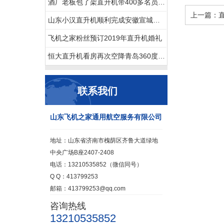
酒厂老板包了架直升机带400多名员工空中游览西柏坡
上一篇：
山东小汉直升机顺利完成安徽宣城直升机航测作业
飞机之家粉丝预订2019年直升机婚礼
恒大直升机看房再次空降青岛360度空中看楼盘
联系我们
山东飞机之家通用航空服务有限公司
地址：山东省济南市槐荫区齐鲁大道绿地
中央广场B座2407-2408
电话：13210535852（微信同号）
Q Q：413799253
邮箱：413799253@qq.com
咨询热线
13210535852