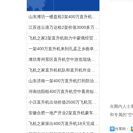
山东潍坊一楼盘租2架400万直升机空中看房
江苏连云港万达租2架价值3000多万直升机看房
飞机之家2架直升机助力中蒙俄经贸合作
一架400万直升机来到孔孟之乡曲阜航空科普
潍坊青州景区直升机空中游览现场人山人海
飞机之家直升机机队和直升机作业运输车辆
山东济南一架400万直升机打药防治春尺蠖
河南信阳租400万直升机空中看房短视频600万播放
小汉直升机出动价值2500万飞机完成2次马拉松直升机航拍直播
在圈内人士
安徽合肥一地产开业2架直升机豪车助阵
和专属的“空
飞机之家派出400万直升机18天完成云南昆明直升机航测
分享到：