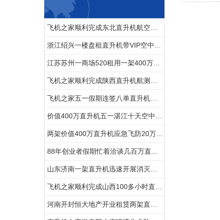
飞机之家顺利完成东北直升机航空测绘
浙江绍兴一楼盘租直升机带VIP空中看房
江苏苏州一商场520租用一架400万直升机
飞机之家顺利完成陕西直升机航测作业
飞机之家五一假期连签八单直升机合同
价值400万直升机五一湛江十天空中看花海
两架价值400万直升机应急飞防20万亩小麦赤霉病
88年创业者假期忙着洽谈几百万直升机生意
山东济南一架直升机迅速开展消灭春尺蠖行动
飞机之家顺利完成山西100多小时直升机测绘
河南开封恒大地产开业租赁两架直升机空中看房