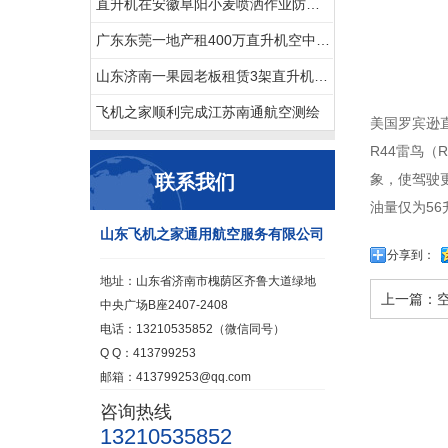
直升机在安徽阜阳小麦喷洒作业防治赤霉病
广东东莞一地产租400万直升机空中看房
山东济南一果园老板租赁3架直升机开业庆典
飞机之家顺利完成江苏南通航空测绘
美国罗宾逊
R44雷鸟
联系我们
象，使驾驶
油量仅为56
山东飞机之家通用航空服务有限公司
分享到：
地址：山东省济南市槐荫区齐鲁大道绿地
上一篇：
中央广场B座2407-2408
电话：13210535852（微信同号）
Q Q：413799253
邮箱：413799253@qq.com
咨询热线
13210535852