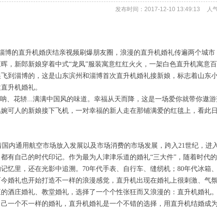
发布时间：2017-12-10 13:49:13
人
淄博的直升机婚庆结亲视频刷爆朋友圈，浪漫的直升机婚礼传遍两个城市
应晖，新郎新娘穿着中式“龙凤”服装寓意红红火火，一架白色直升机寓意
娘飞到淄博的，这是山东滨州和淄博首次直升机婚礼接新娘，标志着山东
建直升机婚礼。
呐、花轿...满满中国风的味道。幸福从天而降，这是一场爱你就带你遨
温婉可人的新娘接下飞机，一对幸福的新人走在那铺满爱的红毯上，看此
国内通用航空市场放入发展以及市场消费的市场发展，跨入21世纪，进
都有自己的时代印记。作为最为人津津乐道的婚礼“三大件”，随着时代的
记忆里，还在光影中追溯。70年代手表、自行车、缝纫机；80年代冰箱、
而今婚礼也开始打造不一样的浪漫感觉，直升机出现在婚礼上很刺激、气
矩的酒庄婚礼、教堂婚礼，选择了一个个性张狂而又浪漫的：直升机婚礼
自己一个不一样的婚礼，直升机婚礼是一个不错的选择，用直升机结婚成