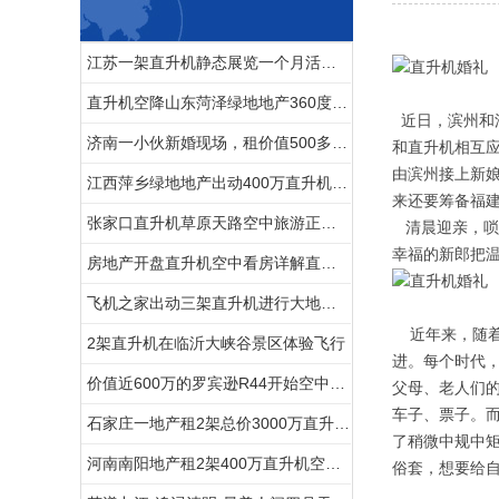
江苏一架直升机静态展览一个月活动如期举行
直升机空降山东菏泽绿地地产360度空中看房
近日，滨州和
济南一小伙新婚现场，租价值500多万的直升机助阵
和直升机相互
由滨州接上新
江西萍乡绿地地产出动400万直升机看房
来还要筹备福
张家口直升机草原天路空中旅游正式开启
清晨迎亲，唢
幸福的新郎把
房地产开盘直升机空中看房详解直升机租赁流程
飞机之家出动三架直升机进行大地区农喷作业
近年来，随着
2架直升机在临沂大峡谷景区体验飞行
进。每个时代，
价值近600万的罗宾逊R44开始空中飞播造林
父母、老人们的
车子、票子。
石家庄一地产租2架总价3000万直升机空中看房
了稍微中规中
河南南阳地产租2架400万直升机空中看房
俗套，想要给