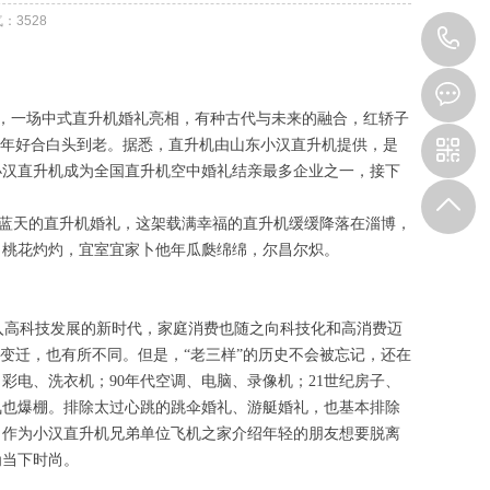
气：
3528
1
，一场中式直升机婚礼亮相，有种古代与未来的融合，红轿子
百年好合白头到老。据悉，直升机由山东小汉直升机提供，是
小汉直升机成为全国直升机空中婚礼结亲最多企业之一，接下
游蓝天的直升机婚礼，这架载满幸福的直升机缓缓降落在淄博，
日桃花灼灼，宜室宜家卜他年瓜瓞绵绵，尔昌尔炽。
入高科技发展的新时代，家庭消费也随之向科技化和高消费迈
变迁，也有所不同。但是，“老三样”的历史不会被忘记，还在
彩电、洗衣机；90年代空调、电脑、录像机；21世纪房子、
氛也爆棚。排除太过心跳的跳伞婚礼、游艇婚礼，也基本排除
。作为小汉直升机兄弟单位飞机之家介绍年轻的朋友想要脱离
为当下时尚。