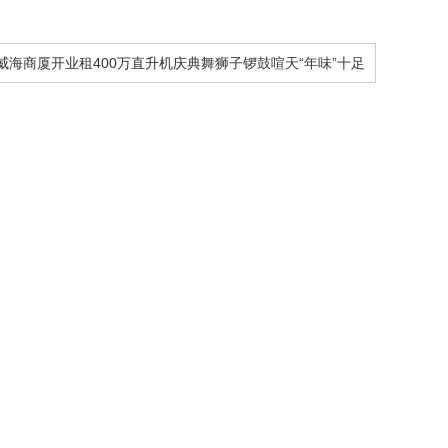
威海商厦开业租400万直升机庆典舞狮子锣鼓喧天“年味”十足