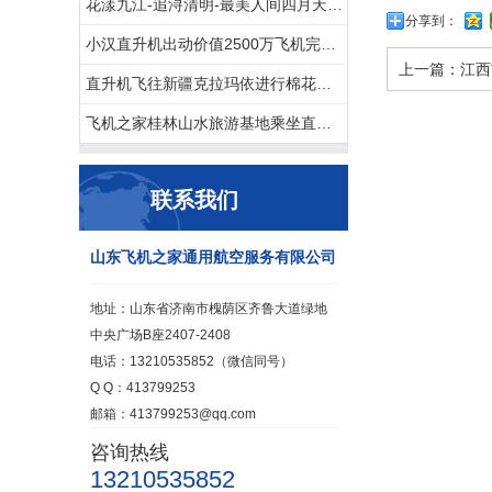
花漾九江-追浔清明-最美人间四月天-去庐山西海踏青去
分享到：
小汉直升机出动价值2500万飞机完成2次马拉松直升机航拍直播
上一篇：
江西
直升机飞往新疆克拉玛依进行棉花脱叶剂喷洒
飞机之家桂林山水旅游基地乘坐直升飞机俯瞰看桂林山水你值得拥有
联系我们
山东飞机之家通用航空服务有限公司
地址：山东省济南市槐荫区齐鲁大道绿地
中央广场B座2407-2408
电话：13210535852（微信同号）
Q Q：413799253
邮箱：413799253@qq.com
咨询热线
13210535852