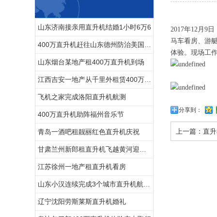
山东济南接亲用直升机结婚1小时6万6
2017年12
马车看房、游
400万直升机赶往山东德州防治美国白蛾
体验。现场工作
山东烟台某地产租400万直升机到场
江西吉安一地产从千里外租赁400万直升机空中撒玫瑰雨
飞机之家完成洛阳直升机航测
分享到：
400万直升机助阵福州音乐节
上一篇：
直升
青岛一酒吧租靓丽红色直升机庆祝
甘肃兰州新郎租直升机飞越黄河迎娶新娘
江苏徐州一地产租直升机看房
山东小汉连续完成3个城市直升机航测未来提供五六架直升机作业
辽宁沈阳劳斯莱斯直升机婚礼