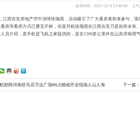
发布时间：2017-12-9 17:40:56
人气
月9日，江西吉安房地产空中演绎玫瑰雨，活动吸引了广大看房者前来参与
艇看房等看房方式已屡见不鲜，但直升机玫瑰雨在江西吉安乃是前所未有
人员介绍，直升机是飞机之家提供的，是在1200多公里外在山东济南用气
机助阵河南驻马店万达广场MLE婚戒开业现场人山人海
下一篇