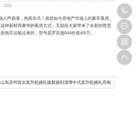
：
3332
1
，现场人声鼎沸，热闹非凡！虽然如今房地产市场上的豪车看房、
。这种新鲜而奢华的看房方式，无疑给大家带来了全新的尊贵
垫拖车运输过来的，型号是罗宾逊R44价值400万。
：
山东滨州首次直升机婚礼接新娘到淄博中式直升机婚礼亮相