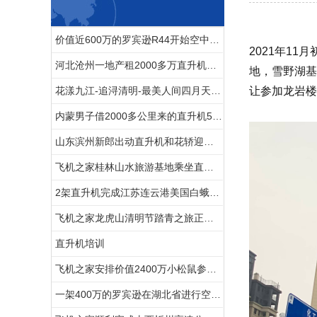
价值近600万的罗宾逊R44开始空中飞播造林
2021年1
河北沧州一地产租2000多万直升机免费空中看房
地，雪野湖基
花漾九江-追浔清明-最美人间四月天-去庐山西海踏青去
让参加龙岩楼
内蒙男子借2000多公里来的直升机520向女友求婚
山东滨州新郎出动直升机和花轿迎娶新娘
飞机之家桂林山水旅游基地乘坐直升飞机俯瞰看桂林山水你值得拥有
2架直升机完成江苏连云港美国白蛾防治
飞机之家龙虎山清明节踏青之旅正式开启
直升机培训
飞机之家安排价值2400万小松鼠参加科学试验
一架400万的罗宾逊在湖北省进行空中巡查