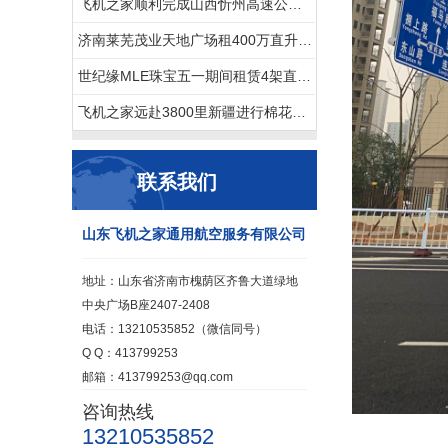
飞机之家顺利完成山西忻州高速公路应急救援演练
济南莱芜茂业天地广场租400万直升机进行商业庆典
世纪缘MLE珠宝五一期间租赁4架直升机在四个城市庆典
飞机之家远赴3800里新疆进行棉花飞防作业
联系我们
山东飞机之家通用航空服务有限公司
地址：山东省济南市槐荫区齐鲁大道绿地
中央广场B座2407-2408
电话：13210535852（微信同号）
Q Q：413799253
邮箱：413799253@qq.com
咨询热线
13210535852