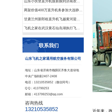
山东小伙坐直升机接新娘到济南农村老家
两架价值400万直升机务参加大连静态展览
甘肃兰州新郎租直升机飞越黄河迎娶新娘
飞机之家在武汉黄石仙岛湖执行飞行任务
联系我们
山东飞机之家通用航空服务有限公司
地址：山东省济南市槐荫区齐鲁大道绿地
中央广场B座2407-2408
电话：13210535852（微信同号）
Q Q：413799253
邮箱：413799253@qq.com
咨询热线
13210535852
近年来，