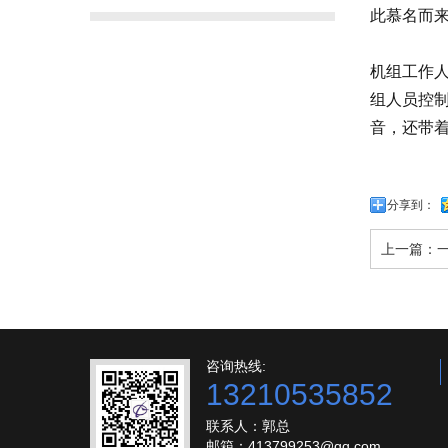
此慕名而
机组工作
组人员控
音，还带
分享到：
上一篇：
咨询热线:
13210535852
联系人：郭总
邮箱：413799253@qq.com