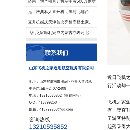
济南一地产租直升机空中看500万别墅
元旦庆典私人直升机助阵河北邢台一珠宝商家
直升机婚庆天津首次亮相高档土豪空中婚礼最高达88.88万
飞机之家顺利完成内蒙古赤峰河北承德航空测绘
联系我们
山东飞机之家通用航空服务有限公司
近日飞机
地址：山东省济南市槐荫区齐鲁大道绿地
行活动却
中央广场B座2407-2408
电话：13210535852（微信同号）
飞机之家
Q Q：413799253
邮箱：413799253@qq.com
有一架直
了游客特
咨询热线
13210535852
起落吸引