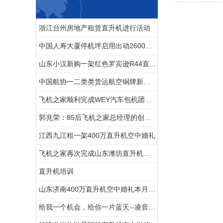
浙江台州房地产租赁直升机进行活动
中国人寿大厦停机坪启用出动2600万直升机
山东小汉新购一架红色罗宾逊R44直升机开启新的征程
中国航协一二类类货运航空铜牌新申请
飞机之家顺利完成WEY汽车包机团建飞行
郭兆荣：85后飞机之家总经理的创业之路运营8架直升机
江西九江租一架400万直升机空中婚礼
飞机之家再次完成山东潍坊直升机婚礼,百年好合白头到老!
直升机培训
山东济南400万直升机空中婚礼本月新的一场即将开始
给我一个机会，给你一片蓝天--凌音飞机