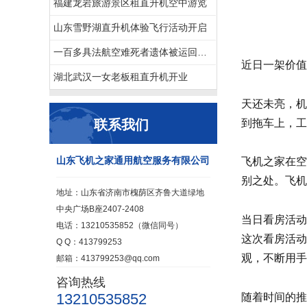
福建龙岩旅游景区租直升机空中游览
山东雪野湖直升机体验飞行活动开启
一百多具法航空难死者遗体被运回法国
近日一架价值
湖北武汉一女老板租直升机开业
天还未亮，机
到拖车上，工
联系我们
山东飞机之家通用航空服务有限公司
飞机之家在空
别之处。飞机
地址：山东省济南市槐荫区齐鲁大道绿地
中央广场B座2407-2408
当日看房活动
电话：13210535852（微信同号）
这次看房活动
Q Q：413799253
观，不断用手
邮箱：413799253@qq.com
咨询热线
13210535852
随着时间的推