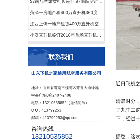
97南航空难女机长是谁,97南航空难黑匣子录音
菏泽一房地产租400万直升机360度空中看房
江西上饶一地产租赁400万直升机空中看房
小汉直升机签订2018年首场直升机婚礼合同
联系我们
山东飞机之家通用航空服务有限公司
近日飞机
地址：山东省济南市槐荫区齐鲁大道绿地
中央广场B座2407-2408
清晨时分
电话：13210535852（微信同号）
了九牛二
Q Q：413799253
邮箱：413799253@qq.com
下，经过
咨询热线
13210535852
据悉，这