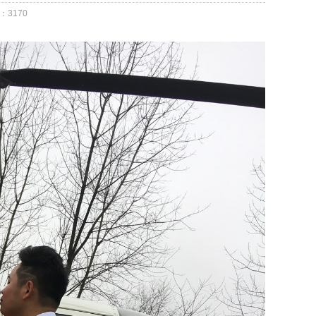
：
3170