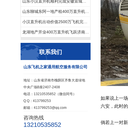
山东小汉直升机顺利完成安徽宣城直升机航测作业
山东聊城东阿一地产租400万直升机看房
小汉直升机出动价值2500万飞机完成2次马拉松直升机航拍直播
龙湖地产开业400万直升机飞跃济南东CBD
联系我们
山东飞机之家通用航空服务有限公司
地址：山东省济南市槐荫区齐鲁大道绿地
中央广场B座2407-2408
电话：13210535852（微信同号）
如果说上一场
Q Q：413799253
六安，此时的
邮箱：413799253@qq.com
咨询热线
倘若上一对新
13210535852