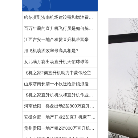
哈尔滨到济南机场建设费和燃油费多少钱
百万年薪的直升机飞行员是如何炼成的
江西吉安一地产租赁直升机带富豪空中看别墅
用飞机喷洒效率最高真相是?
女儿满月宴出动直升机天佑球球等各大网红祝福
飞机之家2架直升机助力中蒙俄经贸合作
山东济南长清一小伙送给新娘浪漫空中婚礼
飞机之家直升机机队和直升机作业运输车辆
河南信阳一楼盘出动2架800万直升机空中看房
安徽合肥一地产开业2架直升机豪车助阵
贵州贵阳一地产租2架800万直升机空中看房