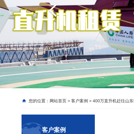
您的位置：
网站首页
>
客户案例
>
400万直升机赶往山
客户案例