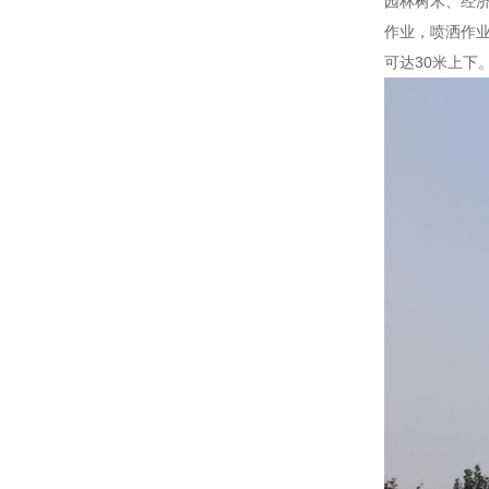
园林树木、经
作业，喷洒作业
可达30米上下