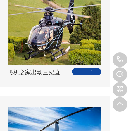
1
飞机之家出动三架直升机进行大地区农喷作业