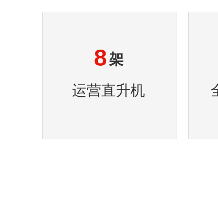
8
架
运营直升机