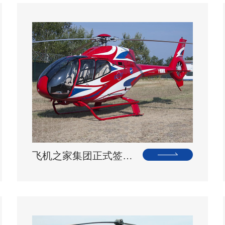
飞机之家集团正式签约独家承包运营新疆玉其塔什景区，打造低空旅游新标杆！