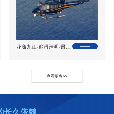
花漾九江-追浔清明-最美人间四月天-去庐山西海踏青去
查看更多>>
的长久依赖