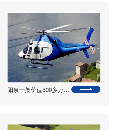
阳泉一架价值500多万的红色罗宾逊直升机开展静展活动