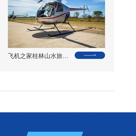
飞机之家桂林山水旅游基地乘坐直升飞机俯瞰看桂林山水你值得拥有