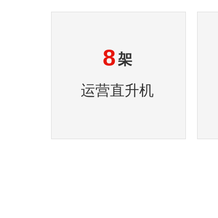
8
架
运营直升机