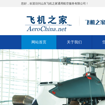
您好，欢迎访问山东飞机之家通用航空服务有限公司！
网站首页
关于我们