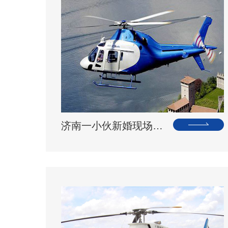
济南一小伙新婚现场，租价值500多万的直升机助阵